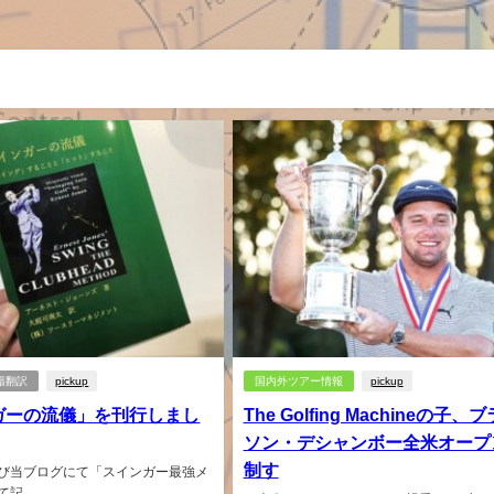
籍翻訳
pickup
国内外ツアー情報
pickup
ガーの流儀」を刊行しまし
The Golfing Machineの子、
ソン・デシャンボー全米オープ
制す
び当ブログにて「スインガー最強メ
記...