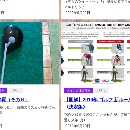
（本人のツイッターより） 親愛なるブラ
アルドリッチ・...
4日
2020年9月21日
考察
pickup
スイング理論考察
pickup
本質（その６）
【図解】2019年 ゴルフ 新ルー
《決定版》
が終わると一週間のリズムが掴みづら
..
TGMとは直接関係ございませんが、皆様
通り来年1月1...
日
2018年9月20日