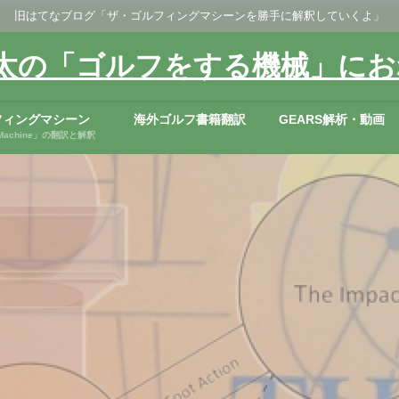
旧はてなブログ「ザ・ゴルフィングマシーンを勝手に解釈していくよ」
太の「ゴルフをする機械」にお
フィングマシーン
海外ゴルフ書籍翻訳
GEARS解析・動画
ng Machine」の翻訳と解釈