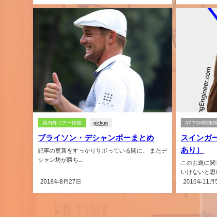
国内外ツアー情報
pickup
07 TGM関連
ブライソン・デシャンボーまとめ
スインガ
あり）
記事の更新をすっかりサボっている間に、 またデ
シャン坊が勝ち...
このお題に関
いけないと思い
2018年8月27日
2016年11月