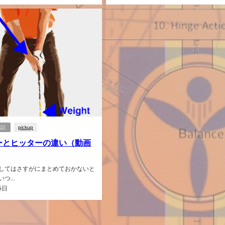
雑記
pickup
ーとヒッターの違い（動画
してはさすがにまとめておかないと
つ...
5日