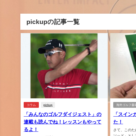
pickupの記事一覧
コラム
pickup
海外ゴルフ書
「みんなのゴルフダイジェスト」の
「スイン
連載も読んでね！レッスンもやって
た！
るよ！
さて、このた
ソッド」として