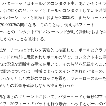
、パターヘッドはボールとのコンタクト中、あたかもシャ
ように動くのだ。ヘッドとボールがコンタクトしている時
ライバーショットと同様）およそ
0.0005
秒、またショート
で
0.00075
の間になる。このことは、例えば
6
フィート
ールとのコンタクト中にパターヘッドが動く距離はおよそ
4
しかないことを意味する。
だが、チームはそれらを実験的に検証した。ボールとクラ
ヘッドと特別に用意されたボールの間で、コンタクト中に
れば電流が遮断する手法を用いて、その時間を記録するこ
の測定については、機械によってスイングされたパターの
しっかりとした木製のブロックを置き、フォーロースルー
がりとの影響を確認しながら測定を行った
的な速さのグリーン上において、パターヘッドが毎秒
12
フ
ドで、
20
フィートのパットを行う場合、ヘッドとボールの