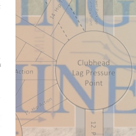
量
よ
ス
が