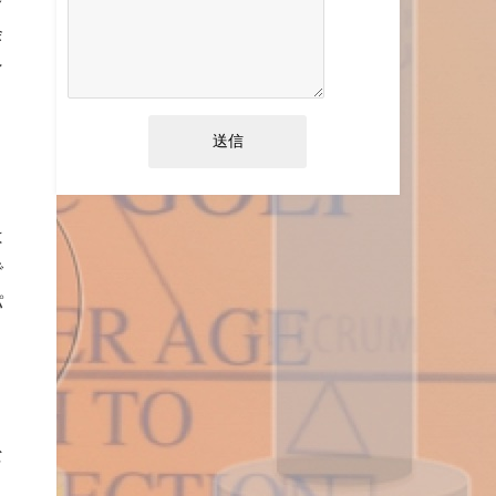
余
ン
は
で
パ
リ
よ
な