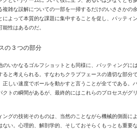
る複雑な誤解についての一部を一掃するだけのいささかの
とによって本質的な課題に集中することを促し、パッティ
可能性はあるのだ。
スの
3
つの部分
他のいかなるゴルフショットとも同様に、パッティングに
すると考えられる。すなわちクラブフェースの適切な部分
、正しい速度でボールを動かすと言うことが全てである。
パクトの瞬間があるが、最終的にはこれらのプロセスがグ
。
ィングの技術そのものは、当然のことながら機械的側面に
はない。心理的、解剖学的、そしておそらくもっとも重要
。