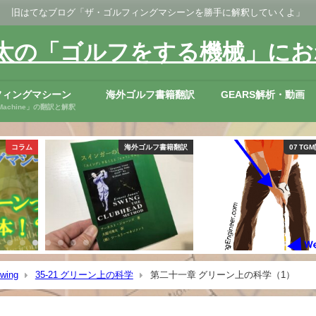
旧はてなブログ「ザ・ゴルフィングマシーンを勝手に解釈していくよ」
太の「ゴルフをする機械」にお
フィングマシーン
海外ゴルフ書籍翻訳
GEARS解析・動画
ng Machine」の翻訳と解釈
フ書籍翻訳
07 TGM関連雑記
国内外ツ
Swing
35-21 グリーン上の科学
第二十一章 グリーン上の科学（1）