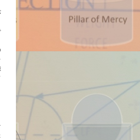
パ
リ
で
、
の
を
能
て
ン
た