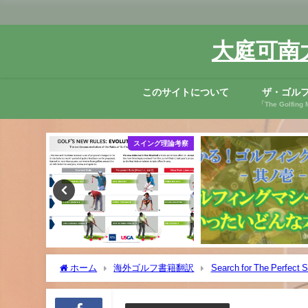
大庭可南
このサイトについて
ザ・ゴル
「The Golfi
ング理論考察
コラム
海外ゴル
ホーム
海外ゴルフ書籍翻訳
Search for The Perfect 