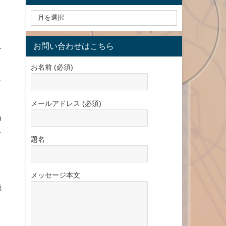
お問い合わせはこちら
ン
う
お名前 (必須)
っ
メールアドレス (必須)
の
ァ
題名
り
メッセージ本文
純
多