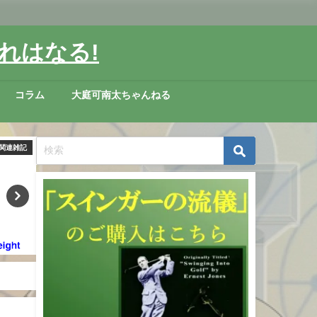
れはなる!
コラム
大庭可南太ちゃんねる
アー情報
スイング理論考察
国内外ツ