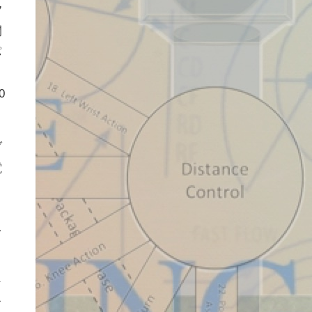
フ
間
パ
0
ブ
電
と
、
を
ィ
イ