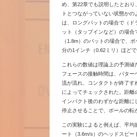
め、第
22
章でも説明したとおり
トとつながっていない状態かの
は、ロングパットの場合で（ド
ット（タップインなど）の場合
（
1.8m
）のパットの場合で、ボ
分の
1
インチ（
0.62
ミリ）ほどで
これらの数値は理論上の予測値
フェースの接触時間は、パター
流が流れ、コンタクトが終了す
によってチェックされた。距離
インパクト後のわずかな距離に
停止させることで、ボールの転
この実験によると例えば、平均
ート（
3.6m/s
）のヘッドスピー