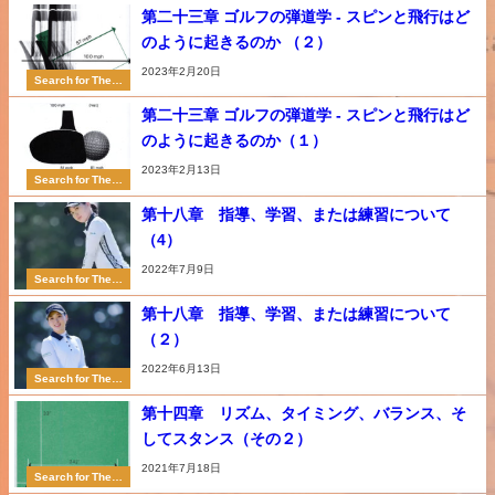
第二十三章 ゴルフの弾道学 - スピンと飛行はど
のように起きるのか （２）
2023年2月20日
Search for The P
erfect Swing
第二十三章 ゴルフの弾道学 - スピンと飛行はど
のように起きるのか（１）
2023年2月13日
Search for The P
erfect Swing
第十八章 指導、学習、または練習について
（4）
2022年7月9日
Search for The P
erfect Swing
第十八章 指導、学習、または練習について
（２）
2022年6月13日
Search for The P
erfect Swing
第十四章 リズム、タイミング、バランス、そ
してスタンス（その２）
2021年7月18日
Search for The P
erfect Swing