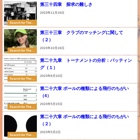
第三十四章 探求の難しさ
2023年11月16日
Search for The P
erfect Swing
第三十三章 クラブのマッチングに関して
（２）
2023年10月16日
Search for The P
erfect Swing
第二十九章 トーナメントの分析：パッティン
グ（１）
2023年6月10日
Search for The P
erfect Swing
第二十六章 ボールの種類による飛行のちがい
（4）
2023年5月15日
Search for The P
erfect Swing
第二十六章 ボールの種類による飛行のちがい
（２）
2023年5月2日
Search for The P
erfect Swing