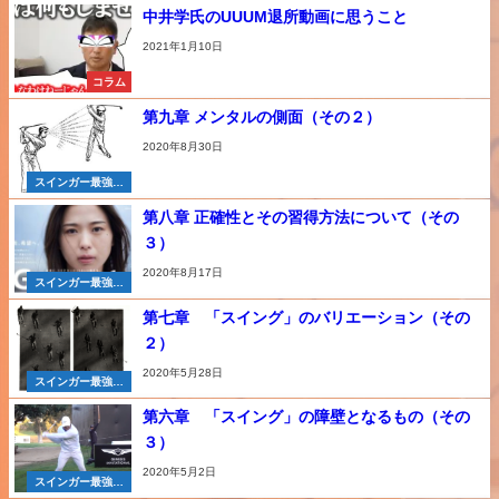
中井学氏のUUUM退所動画に思うこと
2021年1月10日
コラム
第九章 メンタルの側面（その２）
2020年8月30日
スインガー最強メ
ソッド
第八章 正確性とその習得方法について（その
３）
2020年8月17日
スインガー最強メ
ソッド
第七章 「スイング」のバリエーション（その
２）
2020年5月28日
スインガー最強メ
ソッド
第六章 「スイング」の障壁となるもの（その
３）
2020年5月2日
スインガー最強メ
ソッド