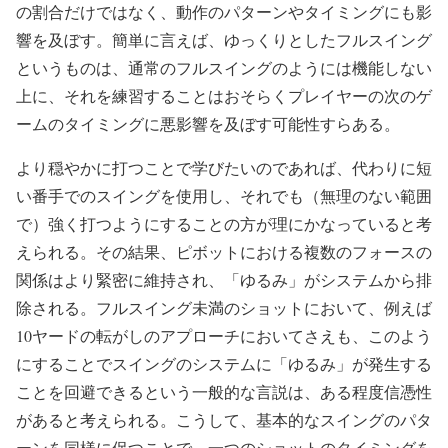
の割合だけではなく、動作のパターンやタイミングにも影
響を及ぼす。簡単に言えば、ゆっくりとしたフルスイング
というものは、通常のフルスイングのようには機能しない
上に、それを練習することはおそらくプレイヤーの次のゲ
ームのタイミングに悪影響を及ぼす可能性すらある。
より穏やかに打つことで学びたいのであれば、代わりに短
い番手でのスイングを使用し、それでも（無理のない範囲
で）強く打つようにすることの方が理にかなっていると考
えられる。その結果、ピボットにおける複数のフォースの
関係はより緊密に維持され、「ゆるみ」がシステムから排
除される。フルスイング未満のショットにおいて、例えば
10
ヤードの転がしのアプローチにおいてさえも、このよう
にすることでスイングのシステムに「ゆるみ」が発生する
ことを回避できるという一般的な言説は、ある程度信憑性
があると考えられる。こうして、基本的なスイングのパタ
ーンを同様に保つことで、一つのショットのタイミングを