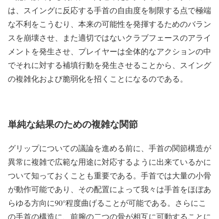
は、スイングに反応する手首の自由度を制限する点で極端
な不利をこうむり、本来の可能性を発揮するためのバラン
スを崩壊させ、また適切ではないクラブフェースのアライ
メントを発生させ、プレイヤーは全体的なアクションの中
でそれに対する補填行動を発生させることから、スイング
の複雑化および脆弱化を招くことになるのである。
単純な結果のための複雑な関節
グリップについての議論を進める前に、手首の関節構造が
異常に複雑で広範な用途に対応するように出来ているかに
ついて知っておくことも重要である。手首では大量の小骨
が動作可能であり、その配置によって我々は手首をほぼあ
らゆる方向に
90
°程度曲げることが可能である。さらにこ
の手首の構造に、前腕の二つの骨が相互に可動することに