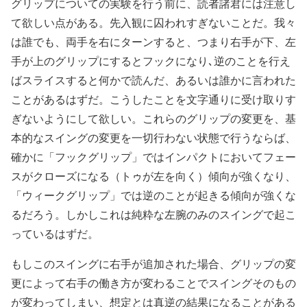
グリップについての実験を行う前に、読者諸君には注意し
て欲しい点がある。先入観に囚われすぎないことだ。我々
は誰でも、両手を右にターンすると、つまり右手が下、左
手が上のグリップにするとフックになり､逆のことを行え
ばスライスすると何かで読んだ、あるいは誰かに言われた
ことがあるはずだ。こうしたことを文字通りに受け取りす
ぎないようにして欲しい。これらのグリップの変更を、基
本的なスイングの変更を一切行わない状態で行うならば、
確かに「フックグリップ」ではインパクトにおいてフェー
スがクローズになる（トゥが左を向く）傾向が強くなり、
「ウィークグリップ」では逆のことが起きる傾向が強くな
るだろう。しかしこれは純粋な左腕のみのスイングで起こ
っているはずだ。
もしこのスイングに右手が追加された場合、グリップの変
更によって右手の働き方が変わることでスイングそのもの
が変わってしまい、想定とは真逆の結果になることがある