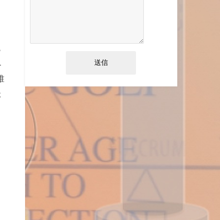
っ
界
誰
た
。