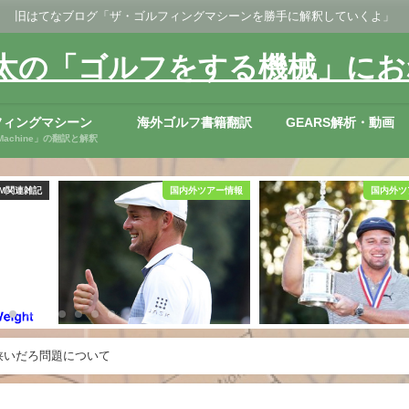
旧はてなブログ「ザ・ゴルフィングマシーンを勝手に解釈していくよ」
太の「ゴルフをする機械」にお
フィングマシーン
海外ゴルフ書籍翻訳
GEARS解析・動画
ng Machine」の翻訳と解釈
TGM関連雑記
国内外ツアー情報
国内外ツ
狭いだろ問題について