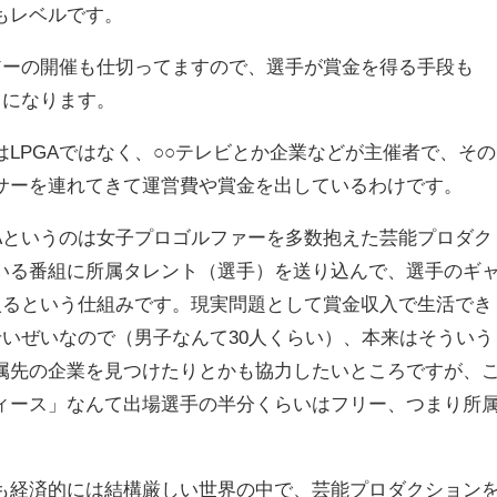
もレベルです。
ツアーの開催も仕切ってますので、選手が賞金を得る手段も
とになります。
LPGAではなく、○○テレビとか企業などが主催者で、その
サーを連れてきて運営費や賞金を出しているわけです。
GAというのは女子プロゴルファーを多数抱えた芸能プロダク
いる番組に所属タレント（選手）を送り込んで、選手のギ
に入るという仕組みです。現実問題として賞金収入で生活でき
せいぜいなので（男子なんて30人くらい）、本来はそういう
属先の企業を見つけたりとかも協力したいところですが、
ィース」なんて出場選手の半分くらいはフリー、つまり所
も経済的には結構厳しい世界の中で、芸能プロダクション