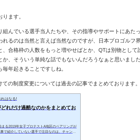
おります。
り組んでいる選手当人たちや、その指導やサポートにあた
われるのは当然と言えば当然なのですが、日本プロゴルフ
と、合格枠の人数をもっと増やせばとか、QTは別物として
とか、そういう単純な話でもないんだろうなぁと思いまし
ら毎年起きることですしね。
かけての制度変更については過去の記事でまとめております
れはなる!
トがどれだけ過酷なのかをまとめてお
始まる2019年女子プロテストA地区のペアリングが
れまでの記事で紹介していない選手で注目なのは、チャン・
アップツアーで優勝し、レギュラーツアーにも数回