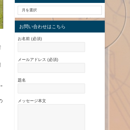
お問い合わせはこちら
お名前 (必須)
者
メールアドレス (必須)
態
題名
"
の
メッセージ本文