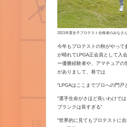
2021年度女子プロテスト合格者のみなさ
今年もプロテストの秋がやって
が晴れてLPGA正会員として
ー優勝経験者や、アマチュアの
がありまして、巷では
"LPGAはここまでプロへの門
"選手生命がさほど長いわけで
ブランクは長すぎる”
"世界的に見てもプロテストに