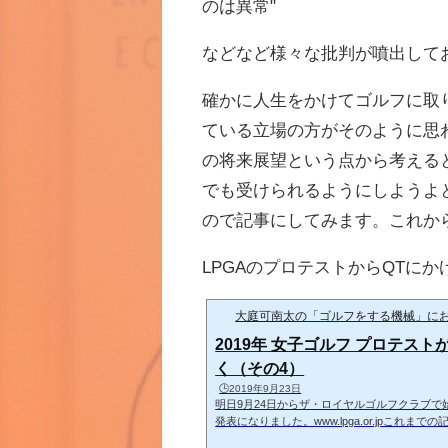
のは異常"
などなど様々な批判が噴出して
確かに人生をかけてゴルフに取
ている立場の方がそのように思
の将来展望という点から考える
でも受けられるようにしようよ
ので記事にしてみます。これか
LPGAのプロテストからQTに
大庭可南太の「ゴルフをする機械」にお
2019年 女子ゴルフ プロテス
く（その4）
🕒️2019年9月23日
明日9月24日からザ・ロイヤルゴルフクラブで
発表になりました。www.lpga.or.jpこ
ウェイウェイ選手ですが、2017年にステップ