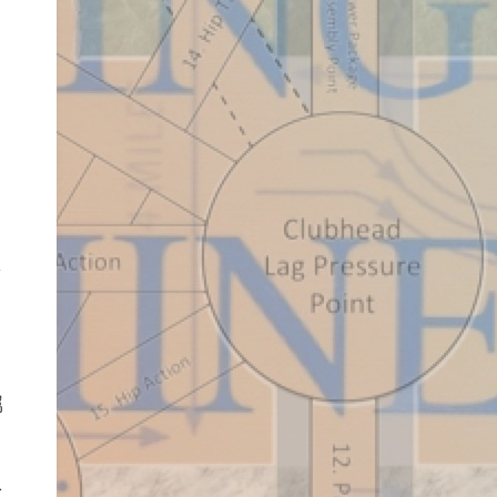
ャ
こ
属
を