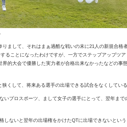
ん
参りまして、それはまぁ過酷な戦いの末に21人の新規合格
入会することになったわけですが、一方でステップアップツア
世界的大会で優勝した実力者が合格出来なかったなどの事
戸と狭くして、将来ある選手の出場できる試合をなくしている
はないプロスポーツ、まして女子の選手にとって、翌年まで
合格しないと翌年の出場権をかけたQTに出場できないという