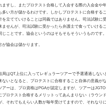
れますし、またプロテスト合格して入会する際の入会金や
も多い方が儲かるわけです。しかしプロテストに合格する
計を立てていけることは同義ではありません。司法試験に
来ませんが、司法試験に受かったら弁護士で食っていける
同じことです。協会というのはそもそもそういうものです
方が協会は儲かります。
結局はQT上位に入ってレギュラーツアーで予選通過しない
来ないとなると、プロテストに合格すること自体の意義が
アーは、プロ資格はPGAが認定しますが、ツアーはJGTO
にプロテスト合格するメリットってあんまりない（ラウン
が、それでもえらい人数が毎年受けてますので、それなり