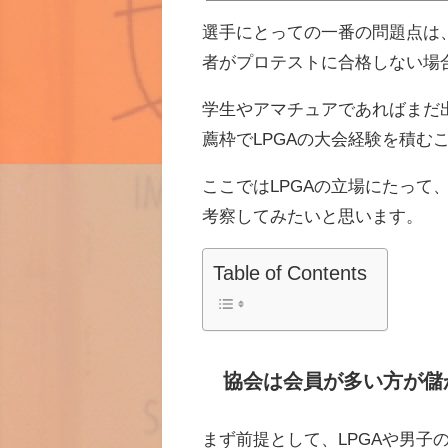
出場していましたのでご記憶の方も多いでしょ
がら棄権でした。さらに第一次予選から参加してトップ通
選手にとっての一番の問題点は
このフォン・スーミン選手などは、米国ヴァンダ
者がプロテストに合格しない場
学生やアマチュアであればまだ
薦枠でLPGAの大会経験を積む
ここではLPGAの立場にたっ
考察してみたいと思います。
Table of Contents
協会は会員が多い方が儲
まず前提として、LPGAや男子