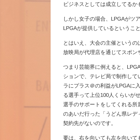
ビジネスとしては成立してるか
しかし女子の場合、LPGAが
LPGAが提供しているというこ
とはいえ、大会の主催というのは
放映局が代理店を通じてスポン
つまり芸能界に例えると、LP
ションで、テレビ局で制作して
ラにプラス＠の利益がLPGA
る選手って上位100人くらいが
選手のサポートをしてくれる所
のあいだ行った「うどん県レデ
契約先がないのです。
要は、右を向いても左を向いて