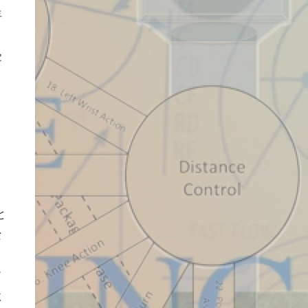
年
こ
受
こ
。
と
な
ド
に