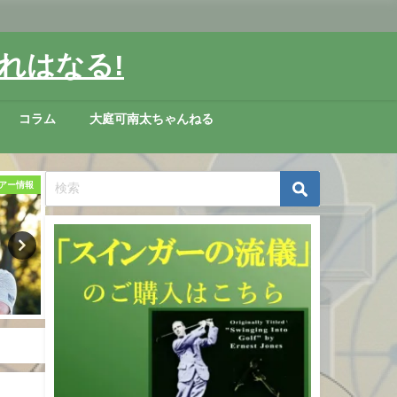
れはなる!
コラム
大庭可南太ちゃんねる
アー情報
スイング理論考察
海外ゴルフ