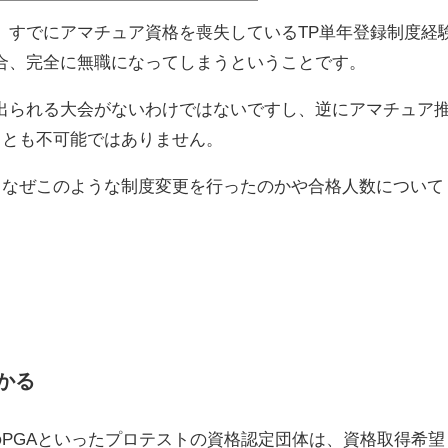
う。美人ですし。昨年は最終プロテストに進みな
過で第二次に進むnews.golfdigest.co.jp
、すでにアマチュア資格を喪失しているTP単年登録制度経
ービルト大学卒で身...
合、完全に無職になってしまうということです。
出られる大会がないわけではないですし、逆にアマチュア
ことも不可能ではありません。
て、なぜこのような制度変更を行ったのかや合格人数について
かる
のPGAといったプロテストの資格認定団体は、資格取得希望