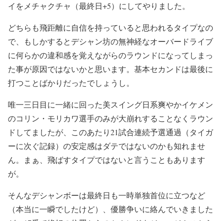
イをメチャクチャ（最終日+5）にしてやりました。
どちらも飛距離に自信を持っていると思われるタイプなの
で、もしかするとデシャン坊の無神経なオーバードライブ
に何らかの違和感を覚えながらのラウンドになってしまっ
た事が原因ではないかと思います。基本セカンドは最後に
打つことばかりだったでしょうし。
唯一三日目に一緒に回った美スイング日系爽やかイケメン
のコリン・モリカワ選手のみが大崩れすることなくラウン
ドしてましたが、このあたり21試合連続予選通過（タイガ
ーに次ぐ記録）の安定感はダテではないのかも知れませ
ん。まぁ、飛ばすタイプではないと言うこともあります
が。
そんなデシャンボーは最終日も一時単独首位に立つなど
（本当に一瞬でしたけど）、優勝争いに絡んでいきました