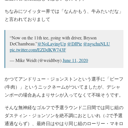
333 yards
330 yards
ちなみにツイッター界では「なんかもう、牛みたいだな」
330 yards
と言われておりまして
330 yards
He's 1 back of the lead
@CSChallengeFW
.
pic.twitter.com/rylVNdm3Cd
“Now on the 11th tee, going with driver, Bryson
DeChambeau.”
@NoLayingUp
@DJPie
@ngschuNLU
— PGA TOUR (@PGATOUR)
June 14, 2020
pic.twitter.com/EZDdKW743F
— Mike Weidt (@weidtboy)
June 11, 2020
かつてアンドリュー・ジョンストンという選手に「ビーフ
(牛肉）」というニックネームがついてましたが、デシャ
ンボーの場合あんまりサシが入ってなくて不味そうです。
そんな無神経なゴルフで予選ラウンド二日間では同じ組の
ダスティン・ジョンソンを絶不調におとしいれ（-2で予選
通過ならず）、最終日はやはり同じ組のローリー・マキロ