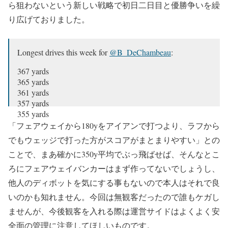
ら狙わないという新しい戦略で初日二日目と優勝争いを繰
り広げておりました。
Longest drives this week for
@B_DeChambeau
:
367 yards
365 yards
361 yards
357 yards
355 yards
354 yards
「フェアウェイから180yをアイアンで打つより、ラフから
354 yards
でもウェッジで打った方がスコアがまとまりやすい」との
353 yards
ことで、まあ確かに350y平均でぶっ飛ばせば、そんなとこ
349 yards
340 yards
ろにフェアウェイバンカーはまず作ってないでしょうし、
340 yards
他人のディボットを気にする事もないので本人はそれで良
337 yards
いのかも知れません。今回は無観客だったので誰もケガし
335 yards
335 yards
ませんが、今後観客を入れる際は運営サイドはよくよく安
334 yards
全面の管理に注意してほしいものです。