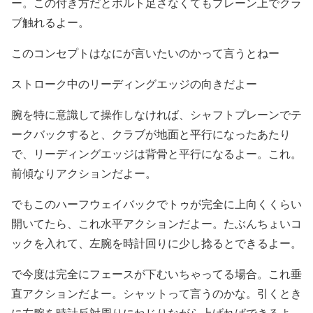
ー。この付き方だとボルト足さなくてもプレーン上でクラ
ブ触れるよー。
このコンセプトはなにが言いたいのかって言うとねー
ストローク中のリーディングエッジの向きだよー
腕を特に意識して操作しなければ、シャフトプレーンでテ
ークバックすると、クラブが地面と平行になったあたり
で、リーディングエッジは背骨と平行になるよー。これ。
前傾なりアクションだよー。
でもこのハーフウェイバックでトゥが完全に上向くくらい
開いてたら、これ水平アクションだよー。たぶんちょいコ
ックを入れて、左腕を時計回りに少し捻るとできるよー。
で今度は完全にフェースが下むいちゃってる場合。これ垂
直アクションだよー。シャットって言うのかな。引くとき
に左腕を時計反対周りにねじりながら上げればできるよ